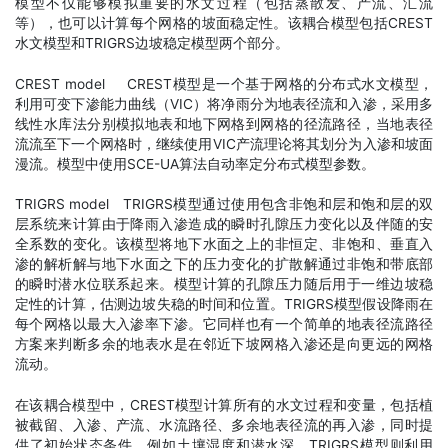
模型不仅能够模拟重要的水文过程（包括蒸散发、产流、汇流
等），也可以计算每个网格的坡面稳定性。该耦合模型包括CREST
水文模型和TRIGRS边坡稳定模型两个部分。
CREST model CREST模型是一个基于网格的分布式水文模型，
利用可变下渗能力曲线（VIC）将净雨分为地表径流和入渗，采用多
线性水库法分别模拟地表和地下网格到网格的径流路径，当地表径
流流至下一个网格时，继续使用VIC产流理论将其划分为入渗和坡面
漫流。模型中使用SCE-UA算法自动率定分布式模型参数。
TRIGRS model TRIGRS模型通过使用包含非饱和层和饱和层的双
层系统来计算由于降雨入渗造成的瞬时孔隙压力变化以及伴随的安
全系数的变化。该模型将地下水面之上的非恒定、非饱和、垂直入
渗的解析解与地下水面之下的压力变化的扩散解通过非饱和带底部
的瞬时潜水位联系起来。模型计算的孔隙压力随后用于一维边坡稳
定性的计算，估测边坡失稳的时间和位置。TRIGRS模型假设降雨在
每个网格以最大入渗率下渗。它同样也有一个简单的地表径流路径
方案来判断多余的地表水是在邻近下坡网格入渗还是向更远的网格
流动。
在该耦合模型中，CREST模型计算所有的水文过程和变量，包括植
被截留、入渗、产流、水流路径、多余地表径流的再入渗，同时提
供了初始状态条件，例如土壤湿度和潜水深。TRIGRS模型则利用