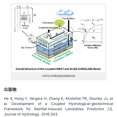
CRESLIDE耦合模型的整体结构
出版物
He X, Hong Y, Vergara H, Zhang K, Kirstetter PE, Gourley JJ, et
al. Development of a Coupled Hydrological-geotechnical
Framework for Rainfall-induced Landslides Prediction [J].
Journal of Hydrology. 2016,543.