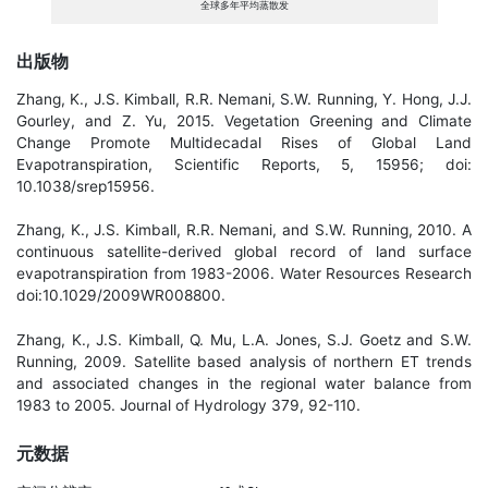
全球多年平均蒸散发
出版物
Zhang, K., J.S. Kimball, R.R. Nemani, S.W. Running, Y. Hong, J.J.
Gourley, and Z. Yu, 2015. Vegetation Greening and Climate
Change Promote Multidecadal Rises of Global Land
Evapotranspiration, Scientific Reports, 5, 15956; doi:
10.1038/srep15956.
Zhang, K., J.S. Kimball, R.R. Nemani, and S.W. Running, 2010. A
continuous satellite-derived global record of land surface
evapotranspiration from 1983-2006. Water Resources Research
doi:10.1029/2009WR008800.
Zhang, K., J.S. Kimball, Q. Mu, L.A. Jones, S.J. Goetz and S.W.
Running, 2009. Satellite based analysis of northern ET trends
and associated changes in the regional water balance from
1983 to 2005. Journal of Hydrology 379, 92-110.
元数据