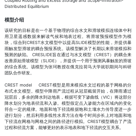
Coupled Routing and Excess Storage and SLope-Infiltration-
Distributed Equilibrium
模型介绍
该研究的目标是在一个基于物理的综合水文和滑坡模拟连续体中利
用卫星遥感数据来解读气候和地表过程。将滑坡预报模型作为模
块，综合到CREST水文模型中以提高SLIDE模型的性能，并提供暴
雨触发型滑坡的耦合预报系统。该模型解决了长期以来滑坡模拟和
预测的缺陷。 CRESLIDE旨在通过与水文模型（CREST）的耦合来
改善原始滑坡模型（SLIDE），并提供一个用于预测风暴触发的滑坡
的综合系统。该模型为张珂教授在俄克拉荷马大学就职期间与科研
团队合作研发。
CREST model CREST模型是用来模拟水文过程的基于网格的分
布式水文模型。模型中降雨产流过程从冠层截留开始，在降雨通过
冠层后，多余的降水到达地表，根据可变下渗曲线（VIC）将这部分
降水划分为地表径流和入渗。模型假定点入渗能力在区域内的变化
符合一定的规律。地面和地下径流根据饱和土壤水力传导度进一步
进行划分，然后利用多线性水库方法在每个时间步长上对地面和地
下径流在网格与网格之间的路径进行模拟。CREST模型耦合了产流
过程和径流方案，能够更好的表示地表和地下径流的交互关系。