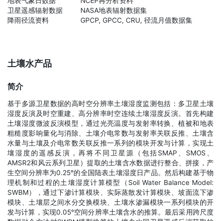
地表气象日数据
NCEP再分析资料
卫星遥感辐射数据
NASA地表辐射数据集
降雨径流资料
GPCP, GPCC, CRU, 径流月值数据集
土壤水产品
简介
基于多源卫星数据的高时空分辨率土壤湿度监测包括：多卫星土壤
湿度反演及时空重建、高分辨率时空连续土壤湿度反演。首先构建
土壤湿度微波反演模型，通过光亮温度与发射率转换、植被和地表
粗糙度影响量化与消除、土壤介电常数与发射率关联反推、土壤含
水量与土壤及介电常数关联反推一系列的模块开发与计算，实现土
壤湿度的遥感反演，再将不同卫星源（包括SMAP、SMOS、
AMSR2和风云系列卫星）提取的土壤含水数据进行整合、拼接，产
生空间分辨率为0.25°的全国陆表土壤湿度日产品。然后构建基于物
理机制和过程的土壤湿度计算模型（Soil Water Balance Model:
SWBM），通过下渗计算模块、实际蒸散发计算模块、坡面流下渗
模块、土壤层之间水分交换模块、土壤水渗漏模块一系列模块的开
发与计算，实现0.05°空间分辨率土壤含水的推算。最后采用跨尺度