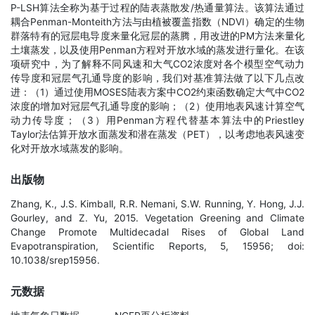
P-LSH算法全称为基于过程的陆表蒸散发/热通量算法。该算法通过
耦合Penman-Monteith方法与由植被覆盖指数（NDVI）确定的生物
群落特有的冠层电导度来量化冠层的蒸腾，用改进的PM方法来量化
土壤蒸发，以及使用Penman方程对开放水域的蒸发进行量化。在该
项研究中，为了解释不同风速和大气CO2浓度对各个模型空气动力
传导度和冠层气孔通导度的影响，我们对基准算法做了以下几点改
进：（1）通过使用MOSES陆表方案中CO2约束函数确定大气中CO2
浓度的增加对冠层气孔通导度的影响；（2）使用地表风速计算空气
动力传导度；（3）用Penman方程代替基本算法中的Priestley
Taylor法估算开放水面蒸发和潜在蒸发（PET），以考虑地表风速变
化对开放水域蒸发的影响。
出版物
Zhang, K., J.S. Kimball, R.R. Nemani, S.W. Running, Y. Hong, J.J.
Gourley, and Z. Yu, 2015. Vegetation Greening and Climate
Change Promote Multidecadal Rises of Global Land
Evapotranspiration, Scientific Reports, 5, 15956; doi:
10.1038/srep15956.
元数据